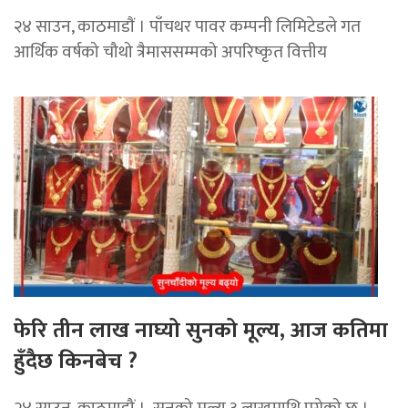
२४ साउन, काठमाडाैं । पाँचथर पावर कम्पनी लिमिटेडले गत
आर्थिक वर्षको चौथो त्रैमाससम्मको अपरिष्कृत वित्तीय
फेरि तीन लाख नाघ्यो सुनको मूल्य, आज कतिमा
हुँदैछ किनबेच ?
२४ साउन, काठमाडौं । सुनको मूल्य ३ लाखमाथि पुगेको छ ।