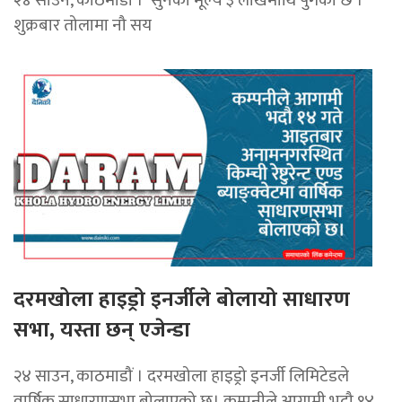
शुक्रबार तोलामा नौ सय
दरमखोला हाइड्रो इनर्जीले बोलायो साधारण
सभा, यस्ता छन् एजेन्डा
२४ साउन, काठमाडौं । दरमखोला हाइड्रो इनर्जी लिमिटेडले
वार्षिक साधारणसभा बोलाएको छ। कम्पनीले आगामी भदौ १४