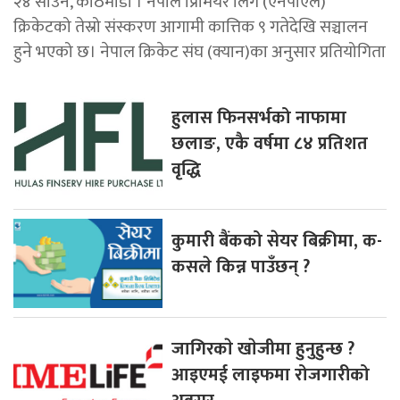
२४ साउन, काठमाडौं । नेपाल प्रिमियर लिग (एनपीएल)
क्रिकेटको तेस्रो संस्करण आगामी कात्तिक ९ गतेदेखि सञ्चालन
हुने भएको छ। नेपाल क्रिकेट संघ (क्यान)का अनुसार प्रतियोगिता
हुलास फिनसर्भको नाफामा
छलाङ, एकै वर्षमा ८४ प्रतिशत
वृद्धि
कुमारी बैंकको सेयर बिक्रीमा, क-
कसले किन्न पाउँछन् ?
जागिरकाे खाेजीमा हुनुहुन्छ ?
आइएमई लाइफमा रोजगारीको