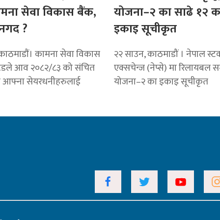
ामना सेवा विकास बैंक,
योजना–२ का साढे १२ क
नगद ?
इकाइ सूचीकृत
काठमाडाैं। कामना सेवा विकास
२२ साउन, काठमाडौं । नेपाल स्ट
टेडले आव २०८२/८३ को संचित
एक्सचेन्ज (नेप्से) मा रिलायबल सम
ट आफ्ना सेयरधनीहरुलाई
योजना–२ का इकाइ सूचीकृत