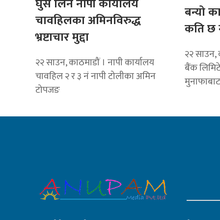
घुस लिने नापी कार्यालय
बन्यो क
चावहिलका अमिनविरुद्ध
कति छ 
भ्रष्टाचार मुद्दा
२२ साउन, 
२२ साउन, काठमाडौं । नापी कार्यालय
बैंक लिमि
चावहिल २ र ३ नं नापी टोलीका अमिन
मुनाफाबा
टोपजङ