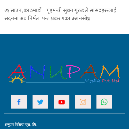
२१ साउन, काठमाडौं । गृहमन्त्री सुधन गुरुङले सांसदहरूलाई
सदनमा अब निर्मला पन्त प्रकरणका प्रश्न नसोध्न
अनुपम मिडिया प्रा. लि.