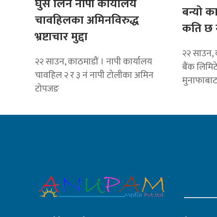
घुस लिने नापी कार्यालय
बन्यो क
चावहिलका अमिनविरुद्ध
कति छ 
भ्रष्टाचार मुद्दा
२२ साउन, 
२२ साउन, काठमाडौं । नापी कार्यालय
बैंक लिमि
चावहिल २ र ३ नं नापी टोलीका अमिन
मुनाफाबा
टोपजङ