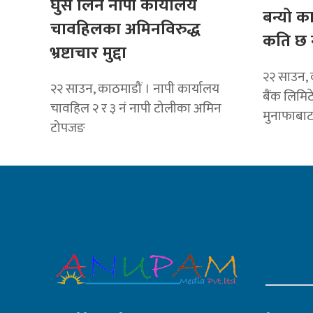
घुस लिने नापी कार्यालय
बन्यो क
चावहिलका अमिनविरुद्ध
कति छ 
भ्रष्टाचार मुद्दा
२२ साउन, 
२२ साउन, काठमाडौं । नापी कार्यालय
बैंक लिमि
चावहिल २ र ३ नं नापी टोलीका अमिन
मुनाफाबा
टोपजङ