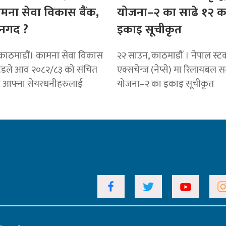
ामना सेवा विकास बैंक,
योजना–२ का साढे १२ क
नगद ?
इकाइ सूचीकृत
काठमाडाैं। कामना सेवा विकास
२२ साउन, काठमाडौं । नेपाल स्ट
टेडले आव २०८२/८३ को संचित
एक्सचेन्ज (नेप्से) मा रिलायबल सम
ट आफ्ना सेयरधनीहरुलाई
योजना–२ का इकाइ सूचीकृत