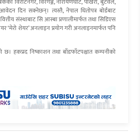
ैंकको विराटनगर, विरगञ्ज, नारायणघाट, पोखरा, बुटवल,
वेदन दिन सक्नेछन्। त्यस्तै, नेपाल धितोपत्र बोर्डबाट
वित्तीय संस्थाबाट सि आस्बा प्रणालीमार्फत तथा सिडिएस
वेयर ‘मेरो शेयर’ अनलाइन प्रयोग गरी अनलाइनमार्फत पनि
ेको छ। हकप्रद निष्काशन तथा बाँडफाँटपश्चात कम्पनीको