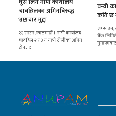
घुस लिने नापी कार्यालय
बन्यो क
चावहिलका अमिनविरुद्ध
कति छ 
भ्रष्टाचार मुद्दा
२२ साउन, 
२२ साउन, काठमाडौं । नापी कार्यालय
बैंक लिमि
चावहिल २ र ३ नं नापी टोलीका अमिन
मुनाफाबा
टोपजङ