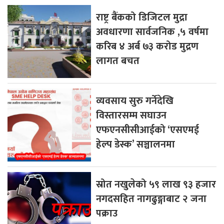
राष्ट्र बैंकको डिजिटल मुद्रा
अवधारणा सार्वजनिक ,५ वर्षमा
करिब ४ अर्ब ७३ करोड मुद्रण
लागत बचत
व्यवसाय सुरु गर्नेदेखि
विस्तारसम्म सघाउन
एफएनसीसीआईको ‘एसएमई
हेल्प डेस्क’ सञ्चालनमा
स्रोत नखुलेको ५९ लाख ९३ हजार
नगदसहित नागढुङ्गाबाट २ जना
पक्राउ