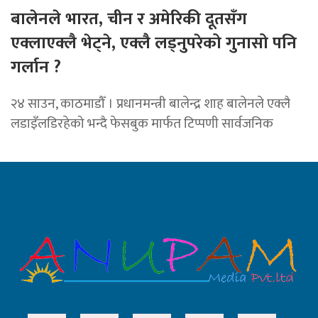
बालेनले भारत, चीन र अमेरिकी दूतसँग
एक्लाएक्लै भेट्ने, एक्लै लड्नुपरेको गुनासो पनि
गर्लान ?
२४ साउन, काठमाडौँ । प्रधानमन्त्री बालेन्द्र शाह बालेनले एक्लै
लडाइँलडिरहेको भन्दै फेसबुक मार्फत टिप्पणी सार्वजनिक