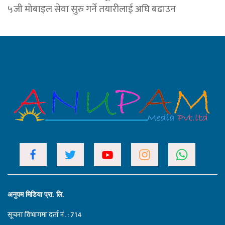
५जी मोबाइल सेवा सुरु गर्ने तयारीलाई अघि बढाउन
अनुपम मिडिया प्रा. लि.
सूचना विभागमा दर्ता नं. : 714