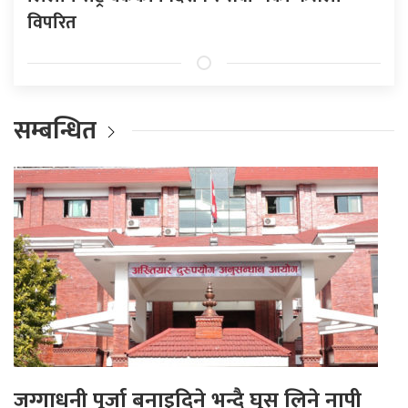
विपरित
सम्बन्धित
जग्गाधनी पूर्जा बनाइदिने भन्दै घुस लिने नापी