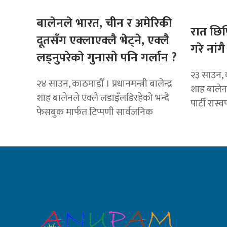
बालेनले भारत, चीन र अमेरिकी
रात छिप्
दूतसँग एक्लाएक्लै भेट्ने, एक्लै
गरे नांगै
लड्नुपरेको गुनासो पनि गर्लान ?
२३ साउन, का
२४ साउन, काठमाडौँ । प्रधानमन्त्री बालेन्द्र
शाह बालेन न
शाह बालेनले एक्लै लडाइँलडिरहेको भन्दै
पार्टी रास
फेसबुक मार्फत टिप्पणी सार्वजनिक