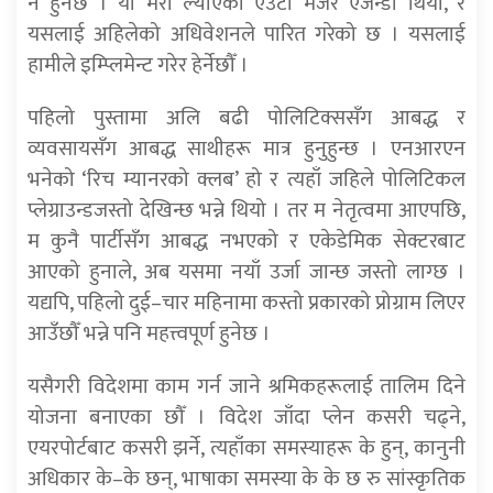
नै हुनेछ । यो मेरो ल्याएको एउटा मेजर एजेन्डा थियो, र
यसलाई अहिलेको अधिवेशनले पारित गरेको छ । यसलाई
हामीले इम्प्लिमेन्ट गरेर हेर्नेछौँ ।
पहिलो पुस्तामा अलि बढी पोलिटिक्ससँग आबद्ध र
व्यवसायसँग आबद्ध साथीहरू मात्र हुनुहुन्छ । एनआरएन
भनेको ‘रिच म्यानरको क्लब’ हो र त्यहाँ जहिले पोलिटिकल
प्लेग्राउन्डजस्तो देखिन्छ भन्ने थियो । तर म नेतृत्वमा आएपछि,
म कुनै पार्टीसँग आबद्ध नभएको र एकेडेमिक सेक्टरबाट
आएको हुनाले, अब यसमा नयाँ उर्जा जान्छ जस्तो लाग्छ ।
यद्यपि, पहिलो दुई–चार महिनामा कस्तो प्रकारको प्रोग्राम लिएर
आउँछौँ भन्ने पनि महत्त्वपूर्ण हुनेछ ।
यसैगरी विदेशमा काम गर्न जाने श्रमिकहरूलाई तालिम दिने
योजना बनाएका छौँ । विदेश जाँदा प्लेन कसरी चढ्ने,
एयरपोर्टबाट कसरी झर्ने, त्यहाँका समस्याहरू के हुन्, कानुनी
अधिकार के–के छन्, भाषाका समस्या के के छ रु सांस्कृतिक