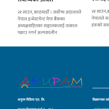
२१ साउन,का
२१ साउन, काठमाडाैँ । सर्वोच्च अदालतले
नेपालले सश
नेपाल इन्भेस्टमेन्ट मेगा बैंकका
हरूको सरु
अध्यक्षसहितका सञ्चालकलाई तत्काल
पक्राउ नगर्न अल्पकालीन
अनुपम मिडिया प्रा. लि.
विज्ञापनका लाग