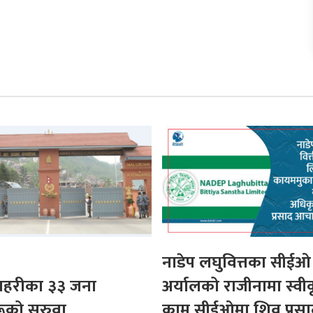
नाडेप लघुवित्तका सीईओ
 प्रहरीका ३३ जना
अर्यालको राजीनामा स्वी
ूको सरुवा
कामु सीईओमा शिव प्रसा