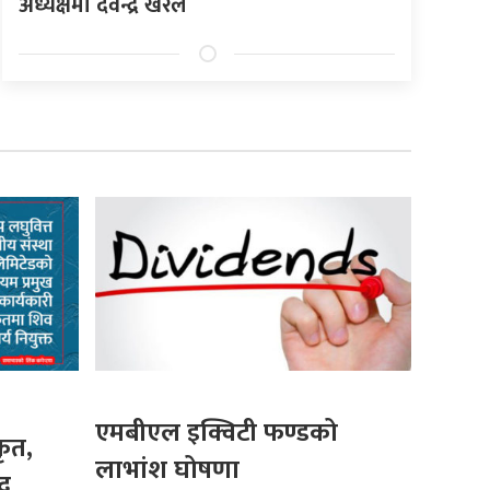
अध्यक्षमा देवेन्द्र खरेल
एमबीएल इक्विटी फण्डको
कृत,
लाभांश घोषणा
द