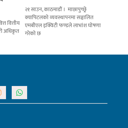
२१ साउन, काठमाडाैं । माछापुच्छ्र्रे
क्यापिटलको व्यवस्थापनमा सञ्चालित
त्त वित्तीय
एमबीएल इक्विटी फण्डले लाभांश घोषणा
ारी अधिकृत
गरेको छ