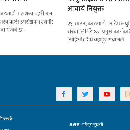
आचार्य नियुक्त
ठमाडौँ । सशस्त्र प्रहरी बल,
स्त्र प्रहरी उपरीक्षक (एसपी)
२१, साउन, काठमाडौं। नाडेप लघुवि
वा गरेको छ।
संस्था लिमिटेडका प्रमुख कार्यक
(सीईओ) दीर्घ बहादुर अर्यालले
ि सम्पर्क
अध्यक्ष
: पवित्रा मुडभरी