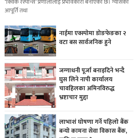
‘क्विक रेस्पोन्स’ प्रणालीलाई प्रभावकारी बनाएको छ। ग्यासको
आपूर्ति तथा
नाईमा एक्स्पोमा डोङफेङका २
वटा बस सार्वजनिक हुने
जग्गाधनी पूर्जा बनाइदिने भन्दै
घुस लिने नापी कार्यालय
चावहिलका अमिनविरुद्ध
भ्रष्टाचार मुद्दा
लाभाशं घोषणा गर्ने पहिलो बैंक
बन्यो कामना सेवा विकास बैंक,