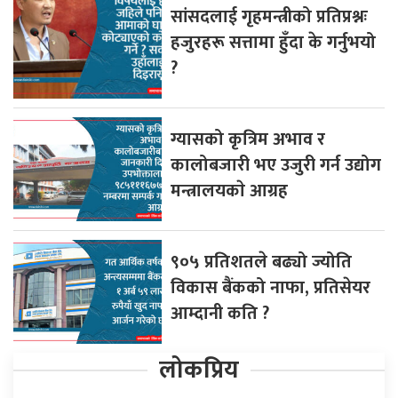
सांसदलाई गृहमन्त्रीको प्रतिप्रश्नः
हजुरहरू सत्तामा हुँदा के गर्नुभयो
?
ग्यासको कृत्रिम अभाव र
कालोबजारी भए उजुरी गर्न उद्योग
मन्त्रालयकाे आग्रह
९०५ प्रतिशतले बढ्यो ज्योति
विकास बैंकको नाफा, प्रतिसेयर
आम्दानी कति ?
लोकप्रिय