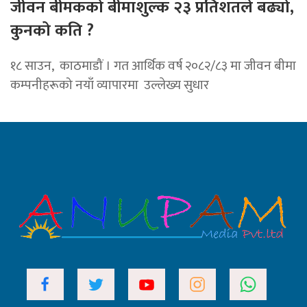
जीवन बीमकको बीमाशुल्क २३ प्रतिशतले बढ्यो,
कुनको कति ?
१८ साउन, काठमाडौं । गत आर्थिक वर्ष २०८२/८३ मा जीवन बीमा
कम्पनीहरूको नयाँ व्यापारमा उल्लेख्य सुधार