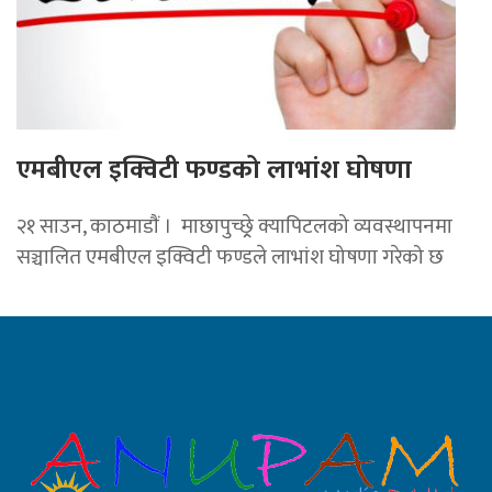
एमबीएल इक्विटी फण्डको लाभांश घोषणा
२१ साउन, काठमाडाैं । माछापुच्छ्र्रे क्यापिटलको व्यवस्थापनमा
सञ्चालित एमबीएल इक्विटी फण्डले लाभांश घोषणा गरेको छ