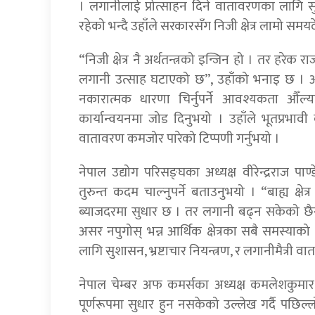
। लगानीलाई प्रोत्साहन दिने वातावरणका लागि सुशा
रहेको भन्दै उहाँले सरकारसँग निजी क्षेत्र लामो स
“निजी क्षेत्र नै अर्थतन्त्रको इन्जिन हो । तर हरेक
लगानी उत्साह घटाएको छ”, उहाँको भनाइ छ । अ
नकारात्मक धारणा चिर्नुपर्ने आवश्यकता औँल्या
कार्यान्वयनमा जोड दिनुभयो । उहाँले भूतप्रभावी 
वातावरण कमजोर पारेको टिप्पणी गर्नुभयो ।
नेपाल उद्योग परिसङ्घका अध्यक्ष वीरेन्द्रराज प
तुरुन्त कदम चाल्नुपर्ने बताउनुभयो । “बाह्य क्षेत्
ब्याजदरमा सुधार छ । तर लगानी बढ्न सकेको छैन”, उह
असर नपुगोस् भन्न आर्थिक क्षेत्रका सबै समस्याको 
लागि सुशासन, भ्रष्टाचार नियन्त्रण, र लगानीमैत्री व
नेपाल चेम्बर अफ कमर्सका अध्यक्ष कमलेशकुमा
पूर्णरूपमा सुधार हुन नसकेको उल्लेख गर्दै पछिल्लो