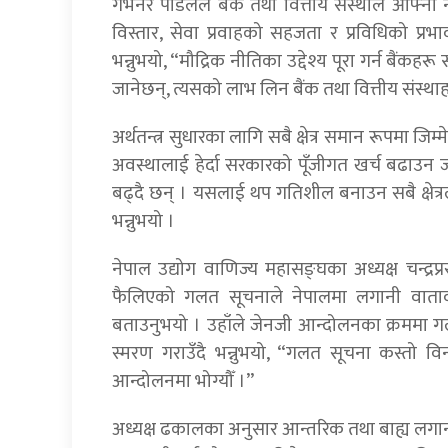
गभर्नर पौडेलले बैंक तथा वित्तीय संस्थाले आफ्नो
विस्तार, सेवा प्रवाहको सहजता र प्रविधिको प्रभाव
भन्नुभयो, “मौद्रिक नीतिका उद्देश्य पूरा गर्न बैंकहरू
जानेछन्, त्यसको लाभ लिन बैंक तथा वित्तीय संस्थाह
अर्थतन्त्र सुधारका लागि सबै क्षेत्र समान रूपमा जिम
अवस्थालाई हेर्दा सरकारको पूँजीगत खर्च बढाउन जर
बढ्दै छन् । यसलाई थप गतिशील बनाउन सबै क्षेत्रल
भन्नुभयो ।
नेपाल उद्योग वाणिज्य महासङ्घका अध्यक्ष चन्द्
फैलिएको गलत सूचनाले नेपालमा लगानी वातावर
बताउनुभयो । उहाँले जेनजी आन्दोलनका क्रममा गलत स
स्मरण गराउँदै भन्नुभयो, “गलत सूचना कस्तो व
आन्दोलनमा भोग्यौँ ।”
अध्यक्ष ढकालका अनुसार आन्तरिक तथा बाह्य लगानी 