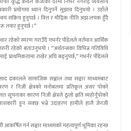
 नाफा वृद्धि केवल कर्जाको दरमा निर्भर नगराई व्यवसाय
कारी प्रयोगमा ध्यान दिनुपर्ने सुझाव दिनुभयो । उहाँले
 स्वयं सक्रिय हुनुपर्छ । वित्त र मौद्रिक नीति अझ लचक हुँदै
रू तयार हुनुपर्छ ।”
्मेवार रहेको स्मरण गराउँदै गभर्नर पौडेलले वर्तमान आर्थिक
ुरी रहेको बताउनुभयो । “अर्थतन्त्रका विभिन्न गतिविधि
ाई प्राथमिकतामा राखेर अघि बढ्नुपर्छ,” गभर्नर पौडेलले
रप्रसाद ढकालले सामाजिक सञ्जाल तथा सञ्चार माध्यमबाट
ण र निजी क्षेत्रको मनोबलमा प्रतिकूल असर परेको
ूचनाका कारण निजी क्षेत्रले ठूलो क्षति व्यहोर्नुपरेको
िनाशकारी हुन सक्छ भन्ने उदाहरण हामीले हालै जेनजी
आकर्षित गर्न सञ्चार माध्यमको महत्वपूर्ण भूमिका रहन्छ