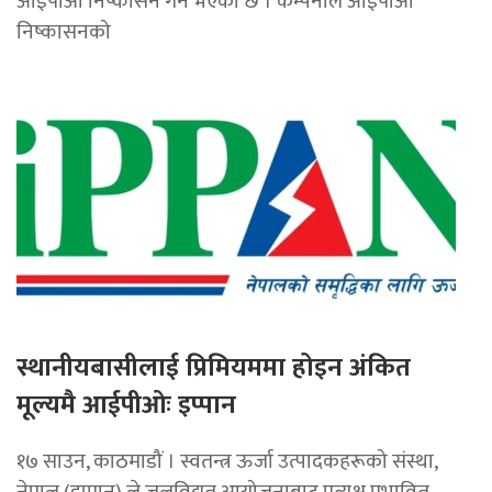
आईपीओ निष्कासन गर्ने भएको छ । कम्पनीले आईपीओ
निष्कासनको
स्थानीयबासीलाई प्रिमियममा होइन अंकित
मूल्यमै आईपीओः इप्पान
१७ साउन, काठमाडौं । स्वतन्त्र ऊर्जा उत्पादकहरूको संस्था,
नेपाल (इप्पान) ले जलविद्युत् आयोजनाबाट प्रत्यक्ष प्रभावित