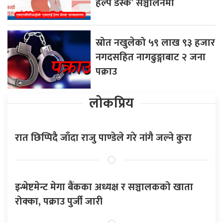
हेल्प डेस्क’ सञ्चालनमा
स्रोत नखुलेको ५९ लाख ९३ हजार
नगदसहित नागढुङ्गाबाट २ जना
पक्राउ
लोकप्रिय
रात छिप्पिदै जाँदा राजु पाण्डेले गरे नांगै जल्ने कुरा
इन्भेष्टमेन्ट मेगा बैंकका अध्यक्ष र सञ्चालकको खाता
रोक्का, पक्राउ पुर्जी जारी