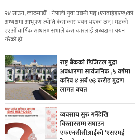
२४ साउन, काठमाडौं । नेपाली युवा उद्यमी मञ्च (एनवाईईएफ)को
अध्यक्षमा आभूषण ज्योति कंसाकार चयन भएका छन्। मञ्चको
२२औं वार्षिक साधारणसभाले कंसाकारलाई अध्यक्षमा चयन
गरेको हो ।
राष्ट्र बैंकको डिजिटल मुद्रा
अवधारणा सार्वजनिक ,५ वर्षमा
करिब ४ अर्ब ७३ करोड मुद्रण
लागत बचत
व्यवसाय सुरु गर्नेदेखि
विस्तारसम्म सघाउन
एफएनसीसीआईको ‘एसएमई