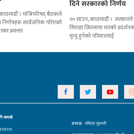
दिने सरकारको निर्णय
ाठमाडौं । मन्त्रिपरिषद् बैठकले
२० साउन, काठमाडौं । सरकारले 
्य निर्णयहरू सार्वजनिक गरिएको
सिराहा जिल्लामा भएको प्रदर्श
का प्रवक्ता
मृत्यु हुनेको परिवारलाई
ि सम्पर्क
अध्यक्ष
: पवित्रा मुडभरी
310115