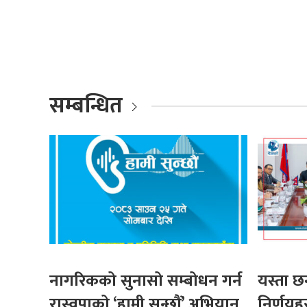
सम्बन्धित
नागरिकको सुनासो सम्बोधन गर्न
यस्ता छन
रास्वपाको ‘हामी सुन्छौं’ अभियान
निर्णयह