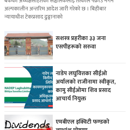
बैंकका अध्यक्षसहितका सञ्चालकलाई तत्काल पक्राउ नगर्न
अल्पकालीन अन्तरिम आदेश जारी गरेको छ । बिहीबार
न्यायाधीश टेकप्रसाद ढुङ्गानाको
सशस्त्र प्रहरीका ३३ जना
एसपीहरूको सरुवा
नाडेप लघुवित्तका सीईओ
अर्यालको राजीनामा स्वीकृत,
कामु सीईओमा शिव प्रसाद
आचार्य नियुक्त
एमबीएल इक्विटी फण्डको