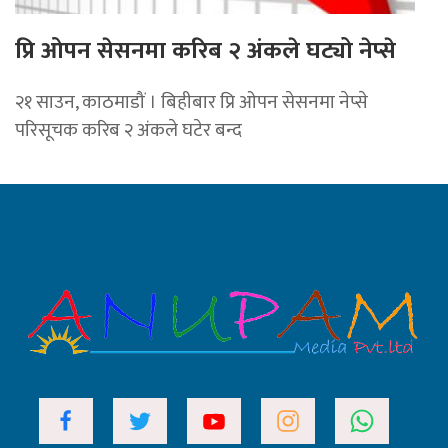
प्रि ओपन सेसनमा करिब २ अंकले घट्यो नेप्से
२१ साउन, काठमाडौं । बिहीबार प्रि ओपन सेसनमा नेप्से
परिसूचक करिब २ अंकले घटेर बन्द