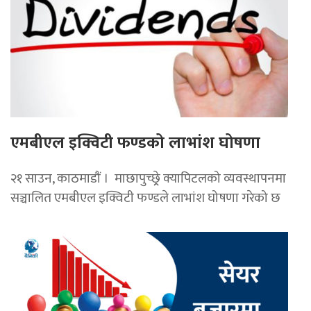
एमबीएल इक्विटी फण्डको लाभांश घोषणा
२१ साउन, काठमाडाैं । माछापुच्छ्र्रे क्यापिटलको व्यवस्थापनमा
सञ्चालित एमबीएल इक्विटी फण्डले लाभांश घोषणा गरेको छ