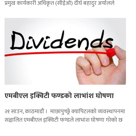
प्रमुख कार्यकारी अधिकृत (सीईओ) दीर्घ बहादुर अर्यालले
एमबीएल इक्विटी फण्डको लाभांश घोषणा
२१ साउन, काठमाडाैं । माछापुच्छ्र्रे क्यापिटलको व्यवस्थापनमा
सञ्चालित एमबीएल इक्विटी फण्डले लाभांश घोषणा गरेको छ