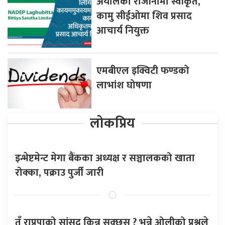
अर्यालको राजीनामा स्वीकृत,
कामु सीईओमा शिव प्रसाद
आचार्य नियुक्त
एमबीएल इक्विटी फण्डको
लाभांश घोषणा
लोकप्रिय
इन्भेष्टमेन्ट मेगा बैंकका अध्यक्ष र सञ्चालकको खाता
रोक्का, पक्राउ पुर्जी जारी
तँ राप्रपाको सांसद किन्न सक्छस् ? भन्ने ओलीको प्रश्नले