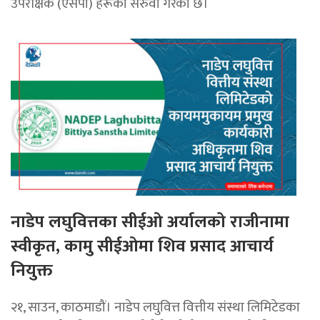
उपरीक्षक (एसपी) हरूको सरुवा गरेको छ।
नाडेप लघुवित्तका सीईओ अर्यालको राजीनामा
स्वीकृत, कामु सीईओमा शिव प्रसाद आचार्य
नियुक्त
२१, साउन, काठमाडौं। नाडेप लघुवित्त वित्तीय संस्था लिमिटेडका