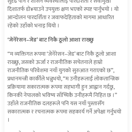
सुदृढ पार्ने र शासन व्यवस्थालाई पारदर्शिता र सेवामुखी
दिशातर्फ डो¥याउने उपयुक्त क्षण भएको स्पष्ट पार्नुभयो । यो
आन्दोलन पारदर्शिता र जवाफदेहिताको मागमा आधारित
रहेको उहाँको भनाइ थियो ।
‘जेनेरेसन–जेड’ बाट निकै ठूलो आशा राख्छु
“म व्यक्तिगत रूपमा ‘जेनेरेसन–जेड’ बाट निकै ठूलो आशा
राख्छु, जसको ऊर्जा र राजनीतिक सचेतनाले हाम्रो
राजनीतिक परिवेशमा नयाँ युगको सुरुआत गराएको छ”,
प्रधानमन्त्री कार्कीले भन्नुभयो, “म उनीहरूलाई लोकतान्त्रिक
प्रक्रियामा सकारात्मक रूपमा सहभागी हुन आह्वान गर्दछु,
किनकी नेपालको भविष्य साँच्चिकै उनीहरूमै निहित छ ।”
उहाँले राजनीतिक दलहरूले पनि यस नयाँ पुस्तासँग
सकारात्मक र रचनात्मक रूपमा सहकार्य गर्ने अपेक्षा गर्नुभयो
।