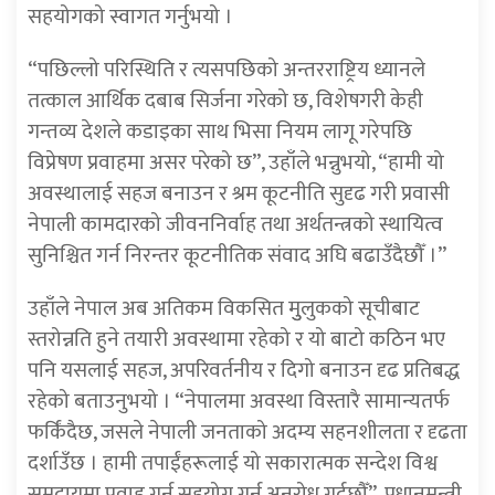
सहयोगको स्वागत गर्नुभयो ।
“पछिल्लो परिस्थिति र त्यसपछिको अन्तरराष्ट्रिय ध्यानले
तत्काल आर्थिक दबाब सिर्जना गरेको छ, विशेषगरी केही
गन्तव्य देशले कडाइका साथ भिसा नियम लागू गरेपछि
विप्रेषण प्रवाहमा असर परेको छ”, उहाँले भन्नुभयो, “हामी यो
अवस्थालाई सहज बनाउन र श्रम कूटनीति सुदृढ गरी प्रवासी
नेपाली कामदारको जीवननिर्वाह तथा अर्थतन्त्रको स्थायित्व
सुनिश्चित गर्न निरन्तर कूटनीतिक संवाद अघि बढाउँदैछौँ ।”
उहाँले नेपाल अब अतिकम विकसित मुुलुकको सूचीबाट
स्तरोन्नति हुने तयारी अवस्थामा रहेको र यो बाटो कठिन भए
पनि यसलाई सहज, अपरिवर्तनीय र दिगो बनाउन दृढ प्रतिबद्ध
रहेको बताउनुभयो । “नेपालमा अवस्था विस्तारै सामान्यतर्फ
फर्किंदैछ, जसले नेपाली जनताको अदम्य सहनशीलता र दृढता
दर्शाउँछ । हामी तपाईंहरूलाई यो सकारात्मक सन्देश विश्व
समुदायमा प्रवाह गर्न सहयोग गर्न अनुरोध गर्दछौँ”, प्रधानमन्त्री