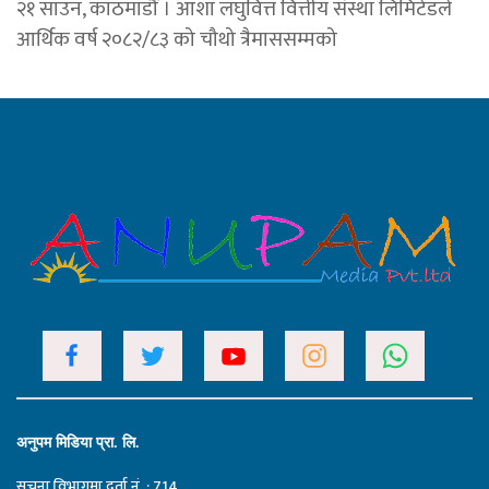
२१ साउन, काठमाडौं । आशा लघुवित्त वित्तीय संस्था लिमिटेडले
आर्थिक वर्ष २०८२/८३ को चौथो त्रैमाससम्मको
अनुपम मिडिया प्रा. लि.
सूचना विभागमा दर्ता नं. : 714